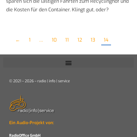
sparen sich die lästigen Fahrten zum Recyclinghof und
die Kosten für den Container. Klingt gut, oder?
←
1
…
10
11
12
13
14
© 2021 – 2026 – radio | info | service
Ein Audio-Projekt von:
RadioOffice GmbH