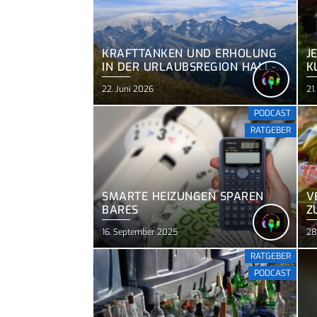
KRAFTTANKEN UND ERHOLUNG
J
IN DER URLAUBSREGION HALL-
K
WATTENS IM HERZEN DER
22. Juni 2026
21
TIROLER ALPEN
PODCAST
RATGEBER
SMARTE HEIZUNGEN SPAREN
V
BARES
Z
16. September 2025
28
RATGEBER
PODCAST