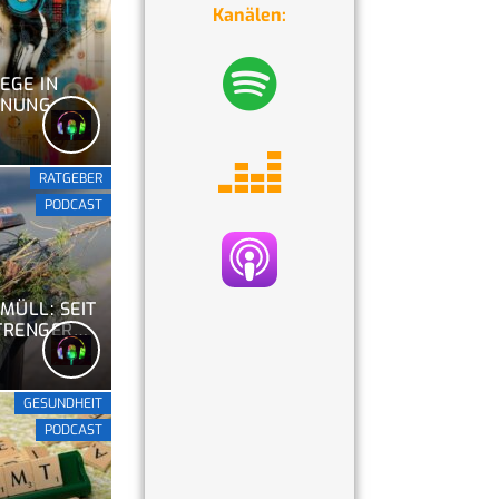
Kanälen:
EGE IN
NNUNG
RATGEBER
PODCAST
MÜLL: SEIT
STRENGERE
TONNE
GESUNDHEIT
PODCAST