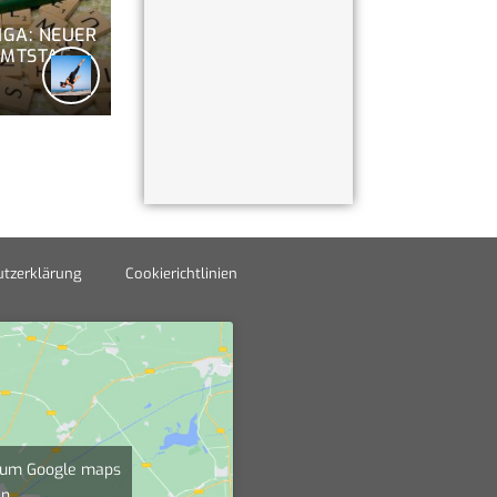
GA: NEUER
AMTSTAG
tzerklärung
Cookierichtlinien
", um Google maps
en