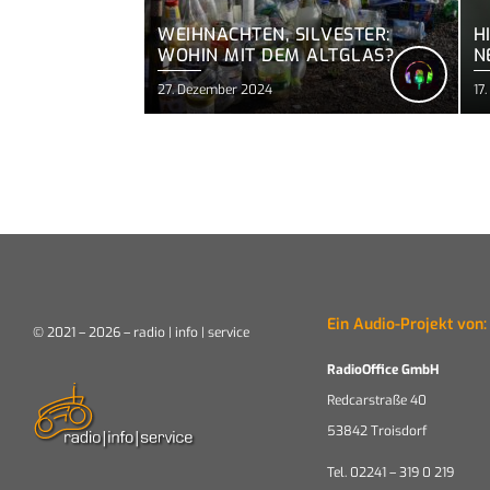
WEIHNACHTEN, SILVESTER:
H
WOHIN MIT DEM ALTGLAS?
N
B
27. Dezember 2024
17
Ein Audio-Projekt von:
© 2021 – 2026 – radio | info | service
RadioOffice GmbH
Redcarstraße 40
53842 Troisdorf
Tel. 02241 – 319 0 219