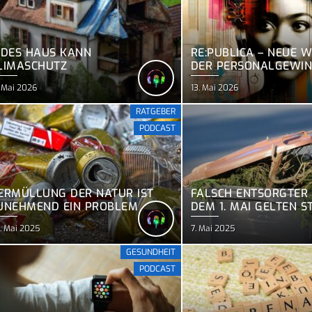
EDES HAUS KANN
RE:PUBLICA – NEUE W
LIMASCHUTZ
DER PERSONALGEWI
. Mai 2026
13. Mai 2026
RATGEBER
PODCAST
ERMÜLLUNG DER NATUR IST
FALSCH ENTSORGTER 
UNEHMEND EIN PROBLEM
DEM 1. MAI GELTEN 
REGELN FÜR DIE BIO
. Mai 2025
7. Mai 2025
GESUNDHEIT
PODCAST