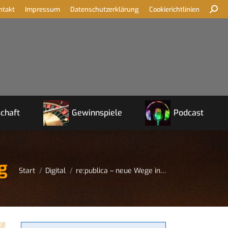
ntakt
Impressum
Datenschutzerklärung
Cookierichtlinien
chaft
Gewinnspiele
Podcast
g
Sie befinden sich hier:
Start
Digital
re:publica – neue Wege in…