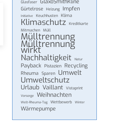
GlaxoSmithKline
Glasfaser
Impfen
Gürtelrose
Heizung
Klima
Keuchhusten
Initiative
Klimaschutz
Kreditkarte
Mitmachen
Müll
Mülltrennung
Mülltrennung
wirkt
Nachhaltigkeit
Natur
Payback
Recycling
Pistazien
Umwelt
Rheuma
Sparen
Umweltschutz
Urlaub
Vaillant
Vistaprint
Weihnachten
Vorsorge
Wettbewerb
Welt-Rheuma-Tag
Winter
Wärmepumpe