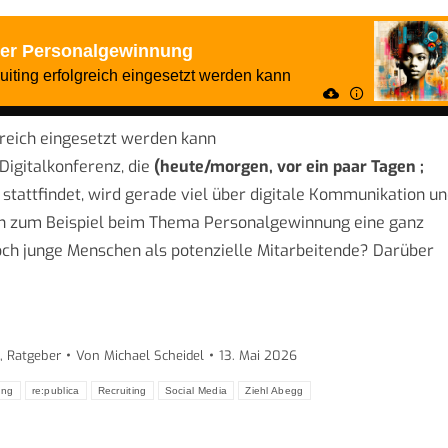
greich eingesetzt werden kann
Digitalkonferenz, die
(heute/morgen, vor ein paar Tagen ;
n stattfindet, wird gerade viel über digitale Kommunikation u
sich zum Beispiel beim Thema Personalgewinnung eine ganz
och junge Menschen als potenzielle Mitarbeitende? Darüber
,
Ratgeber
Von
Michael Scheidel
13. Mai 2026
ung
re:publica
Recruiting
Social Media
Ziehl Abegg