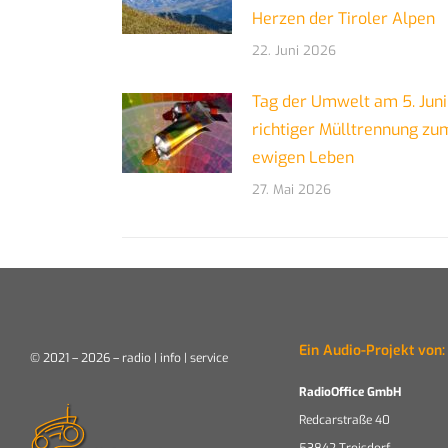
Herzen der Tiroler Alpen
22. Juni 2026
Tag der Umwelt am 5. Juni:
richtiger Mülltrennung zu
ewigen Leben
27. Mai 2026
Ein Audio-Projekt von:
© 2021 – 2026 – radio | info | service
RadioOffice GmbH
Redcarstraße 40
53842 Troisdorf