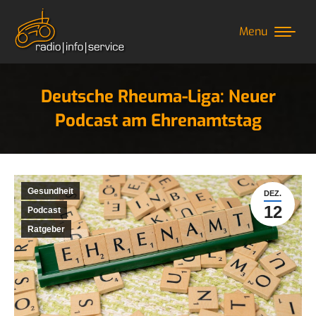
Menu
Deutsche Rheuma-Liga: Neuer
Podcast am Ehrenamtstag
Sie befinden sich hier:
Gesundheit
DEZ.
12
Podcast
Ratgeber