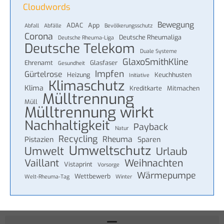
Cloudwords
Bewegung
ADAC
App
Abfall
Abfälle
Bevölkerungsschutz
Corona
Deutsche Rheumaliga
Deutsche Rheuma-Liga
Deutsche Telekom
Duale Systeme
GlaxoSmithKline
Ehrenamt
Glasfaser
Gesundheit
Impfen
Gürtelrose
Heizung
Keuchhusten
Initiative
Klimaschutz
Klima
Kreditkarte
Mitmachen
Mülltrennung
Müll
Mülltrennung wirkt
Nachhaltigkeit
Payback
Natur
Recycling
Rheuma
Pistazien
Sparen
Umweltschutz
Umwelt
Urlaub
Vaillant
Weihnachten
Vistaprint
Vorsorge
Wärmepumpe
Wettbewerb
Welt-Rheuma-Tag
Winter