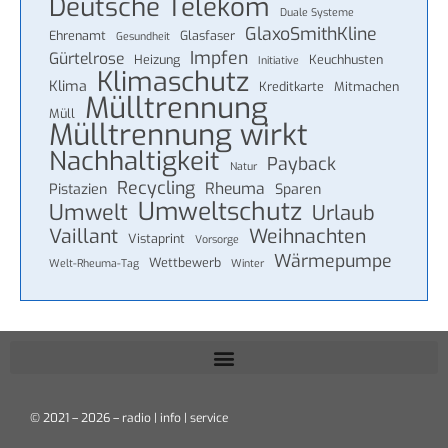
Deutsche Telekom
Duale Systeme
GlaxoSmithKline
Ehrenamt
Glasfaser
Gesundheit
Impfen
Gürtelrose
Heizung
Keuchhusten
Initiative
Klimaschutz
Klima
Kreditkarte
Mitmachen
Mülltrennung
Müll
Mülltrennung wirkt
Nachhaltigkeit
Payback
Natur
Recycling
Rheuma
Pistazien
Sparen
Umweltschutz
Umwelt
Urlaub
Vaillant
Weihnachten
Vistaprint
Vorsorge
Wärmepumpe
Wettbewerb
Welt-Rheuma-Tag
Winter
© 2021 – 2026 – radio | info | service