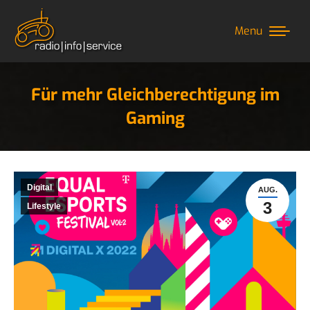
Menu
Für mehr Gleichberechtigung im
Gaming
Sie befinden sich hier:
Digital
AUG.
3
Lifestyle