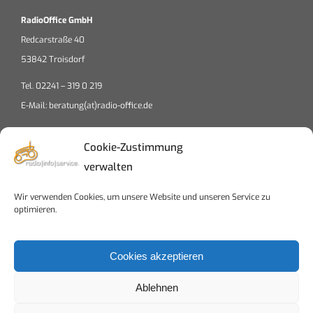
RadioOffice GmbH
Redcarstraße 40
53842 Troisdorf
Tel. 02241 – 319 0 219
E-Mail: beratung(at)radio-office.de
Cookie-Zustimmung
verwalten
Wir verwenden Cookies, um unsere Website und unseren Service zu
Klicke auf "Ich stimme zu", um Google maps
optimieren.
zu aktivieren
Cookierichtlinien
Cookies akzeptieren
Ich stimme zu
Ablehnen