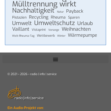
Mülltrennung wirkt
Nachhaltigkeit
Payback
Natur
Recycling
Rheuma
Pistazien
Sparen
Umweltschutz
Umwelt
Urlaub
Vaillant
Weihnachten
Vistaprint
Vorsorge
Wärmepumpe
Wettbewerb
Welt-Rheuma-Tag
Winter
© 2021 – 2026 – radio | info | service
Ein Audio-Projekt von: