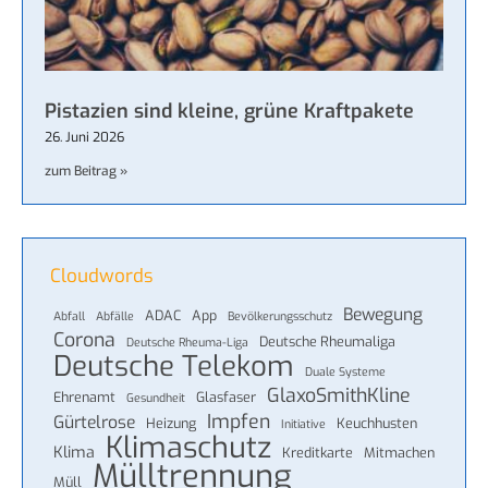
Pistazien sind kleine, grüne Kraftpakete
26. Juni 2026
zum Beitrag »
Cloudwords
Bewegung
ADAC
App
Abfall
Abfälle
Bevölkerungsschutz
Corona
Deutsche Rheumaliga
Deutsche Rheuma-Liga
Deutsche Telekom
Duale Systeme
GlaxoSmithKline
Ehrenamt
Glasfaser
Gesundheit
Impfen
Gürtelrose
Heizung
Keuchhusten
Initiative
Klimaschutz
Klima
Kreditkarte
Mitmachen
Mülltrennung
Müll