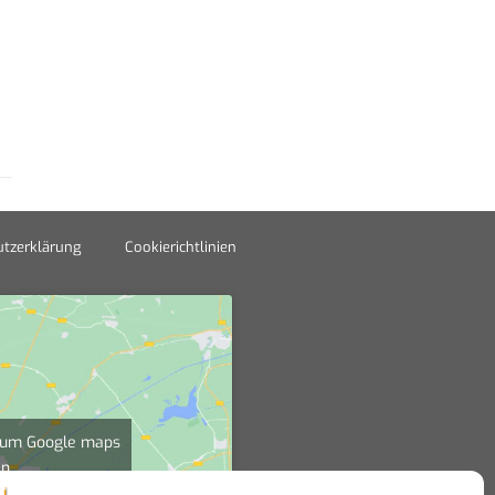
tzerklärung
Cookierichtlinien
", um Google maps
en
nien