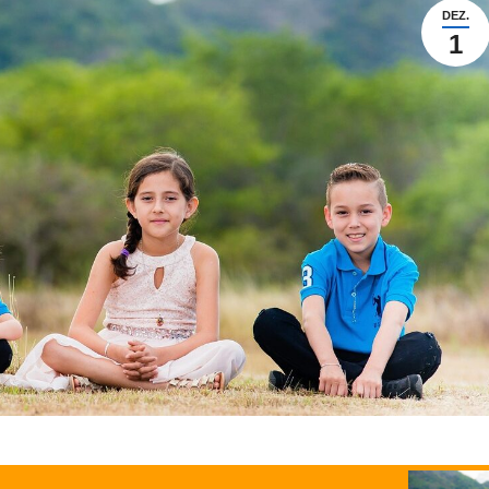
DEZ.
1