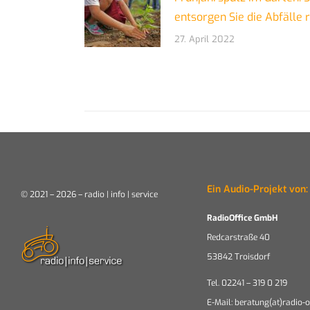
entsorgen Sie die Abfälle r
27. April 2022
Ein Audio-Projekt von:
© 2021 – 2026 – radio | info | service
RadioOffice GmbH
Redcarstraße 40
53842 Troisdorf
Tel. 02241 – 319 0 219
E-Mail: beratung(at)radio-o