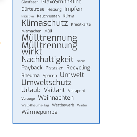
GlaxoSmithKline
Glasfaser
Impfen
Gürtelrose
Heizung
Klima
Keuchhusten
Initiative
Klimaschutz
Kreditkarte
Mitmachen
Müll
Mülltrennung
n
Mülltrennung
wirkt
Nachhaltigkeit
Natur
Payback
Recycling
Pistazien
Umwelt
Rheuma
Sparen
Umweltschutz
2
Urlaub
Vaillant
Vistaprint
Weihnachten
Vorsorge
Wettbewerb
Welt-Rheuma-Tag
Winter
Wärmepumpe