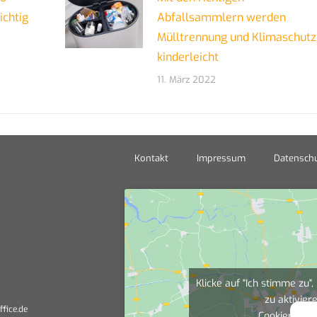
ichtig
Abfallsammlern werden
Mülltrennung und Klimaschutz
kinderleicht
11. März 2022
Kontakt
Impressum
Datenschu
Klicke auf "Ich stimme zu
zu aktivier
ffice.de
Cookierichtli