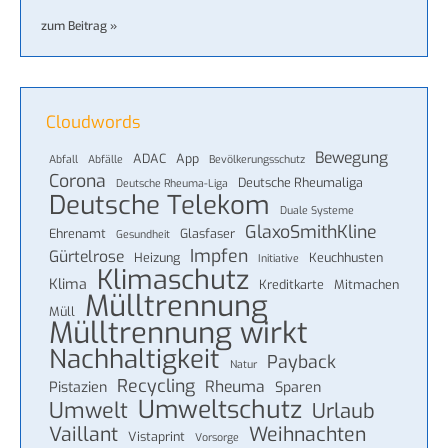
zum Beitrag »
Cloudwords
Bewegung
ADAC
App
Abfall
Abfälle
Bevölkerungsschutz
Corona
Deutsche Rheumaliga
Deutsche Rheuma-Liga
Deutsche Telekom
Duale Systeme
GlaxoSmithKline
Ehrenamt
Glasfaser
Gesundheit
Impfen
Gürtelrose
Heizung
Keuchhusten
Initiative
Klimaschutz
Klima
Kreditkarte
Mitmachen
Mülltrennung
Müll
Mülltrennung wirkt
Nachhaltigkeit
Payback
Natur
Recycling
Rheuma
Pistazien
Sparen
Umweltschutz
Umwelt
Urlaub
Vaillant
Weihnachten
Vistaprint
Vorsorge