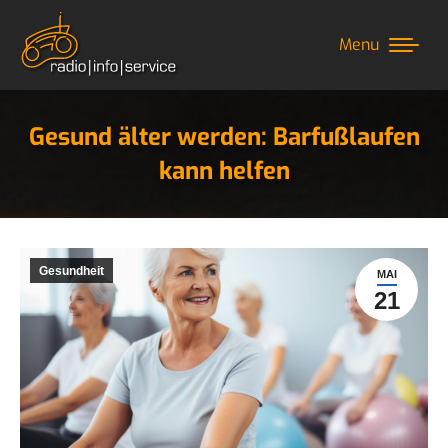
Menu
Gesund älter werden: Barfußlaufen
kann helfen
Sie befinden sich hier:
Gesundheit
MAI
21