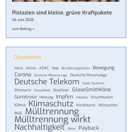
Pistazien sind kleine, grüne Kraftpakete
26. Juni 2026
zum Beitrag »
Cloudwords
Bewegung
ADAC
App
Abfall
Abfälle
Bevölkerungsschutz
Corona
Deutsche Rheumaliga
Deutsche Rheuma-Liga
Deutsche Telekom
Duale Systeme
GlaxoSmithKline
Ehrenamt
Glasfaser
Gesundheit
Impfen
Gürtelrose
Heizung
Keuchhusten
Initiative
Klimaschutz
Klima
Kreditkarte
Mitmachen
Mülltrennung
Müll
Mülltrennung wirkt
Nachhaltigkeit
Payback
Natur