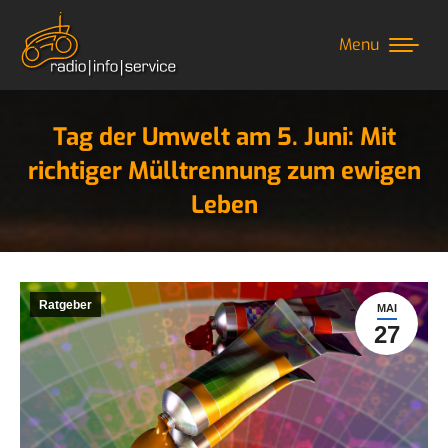
Menu
Tag der Umwelt am 5. Juni: Mit
richtiger Mülltrennung zum ewigen
Leben
Sie befinden sich hier:
Ratgeber
MAI
27