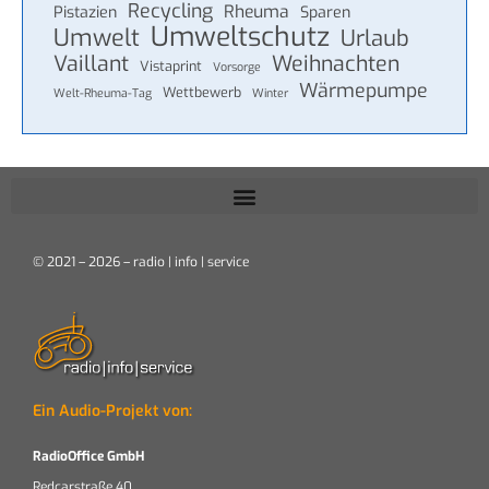
Recycling
Rheuma
Pistazien
Sparen
Umweltschutz
Umwelt
Urlaub
Vaillant
Weihnachten
Vistaprint
Vorsorge
Wärmepumpe
Wettbewerb
Welt-Rheuma-Tag
Winter
© 2021 – 2026 – radio | info | service
Ein Audio-Projekt von:
RadioOffice GmbH
Redcarstraße 40