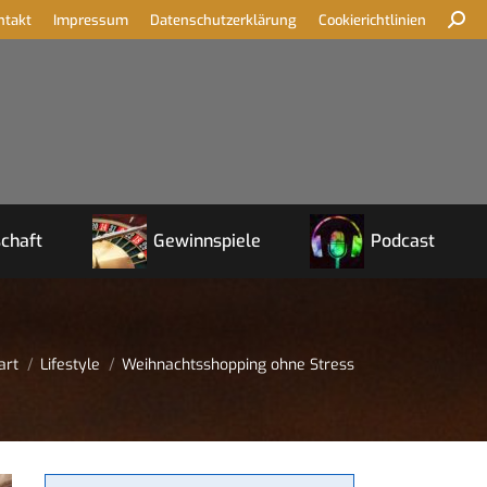
ntakt
Impressum
Datenschutzerklärung
Cookierichtlinien
chaft
Gewinnspiele
Podcast
e befinden sich hier:
art
Lifestyle
Weihnachtsshopping ohne Stress