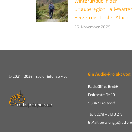
Winterurlaub in der
Urlaubsregion Hall-Watte
Herzen der Tiroler Alpen
26. November 2025
Ein Audio-Projekt von:
© 2021 – 2026 – radio | info | service
RadioOffice GmbH
Redcarstraße 40
53842 Troisdorf
Tel. 02241 – 319 0 219
E-Mail: beratung(at)radio-o