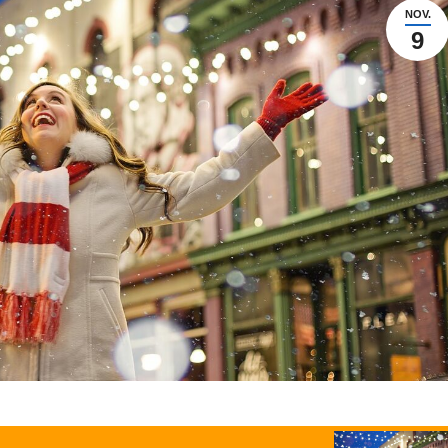
NOV.
9