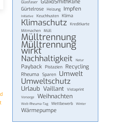
GlaxoSmithKline
Glasfaser
Impfen
Gürtelrose
Heizung
Klima
Keuchhusten
Initiative
Klimaschutz
Kreditkarte
Mitmachen
Müll
Mülltrennung
Mülltrennung
wirkt
Nachhaltigkeit
Natur
Payback
Recycling
Pistazien
Umwelt
Rheuma
Sparen
Umweltschutz
Urlaub
Vaillant
Vistaprint
nd
Weihnachten
Vorsorge
t
Wettbewerb
Welt-Rheuma-Tag
Winter
Wärmepumpe