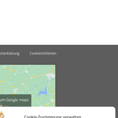
tzerklärung
Cookierichtlinien
", um Google maps
en
nien
Cookie-Zustimmung verwalten