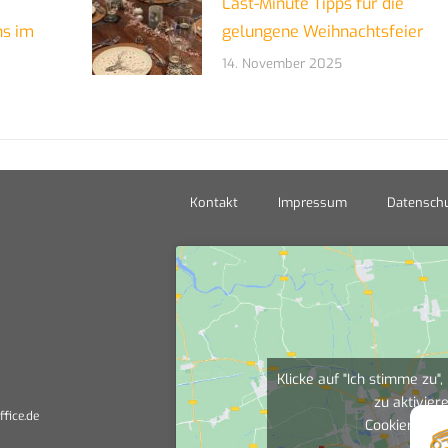
Last-Minute Tipps für die
ns im
gelungene Weihnachtsfeier
14. November 2025
Kontakt
Impressum
Datenschu
Klicke auf "Ich stimme zu
zu aktivier
ffice.de
Cookierichtli