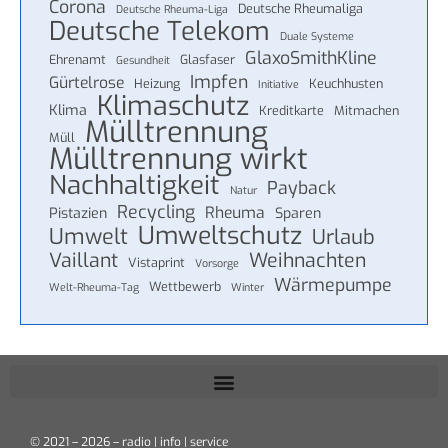
Corona
Deutsche Rheumaliga
Deutsche Rheuma-Liga
Deutsche Telekom
Duale Systeme
GlaxoSmithKline
Ehrenamt
Glasfaser
Gesundheit
Impfen
Gürtelrose
Heizung
Keuchhusten
Initiative
Klimaschutz
Klima
Kreditkarte
Mitmachen
Mülltrennung
Müll
Mülltrennung wirkt
Nachhaltigkeit
Payback
Natur
Recycling
Rheuma
Pistazien
Sparen
Umweltschutz
Umwelt
Urlaub
Vaillant
Weihnachten
Vistaprint
Vorsorge
Wärmepumpe
Wettbewerb
Welt-Rheuma-Tag
Winter
© 2021 – 2026 – radio | info | service