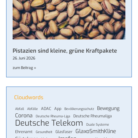
Pistazien sind kleine, grüne Kraftpakete
26. Juni 2026
zum Beitrag »
Cloudwords
Bewegung
ADAC
App
Abfall
Abfälle
Bevölkerungsschutz
Corona
Deutsche Rheumaliga
Deutsche Rheuma-Liga
Deutsche Telekom
Duale Systeme
GlaxoSmithKline
Ehrenamt
Glasfaser
Gesundheit