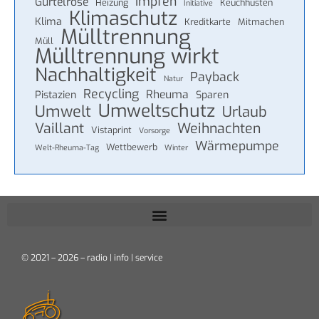
Impfen
Gürtelrose
Heizung
Keuchhusten
Initiative
Klimaschutz
Klima
Kreditkarte
Mitmachen
Mülltrennung
Müll
Mülltrennung wirkt
Nachhaltigkeit
Payback
Natur
Recycling
Rheuma
Pistazien
Sparen
Umweltschutz
Umwelt
Urlaub
Vaillant
Weihnachten
Vistaprint
Vorsorge
Wärmepumpe
Wettbewerb
Welt-Rheuma-Tag
Winter
© 2021 – 2026 – radio | info | service