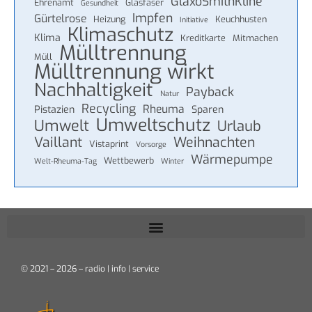
GlaxoSmithKline
Ehrenamt
Glasfaser
Gesundheit
Impfen
Gürtelrose
Heizung
Keuchhusten
Initiative
Klimaschutz
Klima
Kreditkarte
Mitmachen
Mülltrennung
Müll
Mülltrennung wirkt
Nachhaltigkeit
Payback
Natur
Recycling
Rheuma
Pistazien
Sparen
Umweltschutz
Umwelt
Urlaub
Vaillant
Weihnachten
Vistaprint
Vorsorge
Wärmepumpe
Wettbewerb
Welt-Rheuma-Tag
Winter
© 2021 – 2026 – radio | info | service