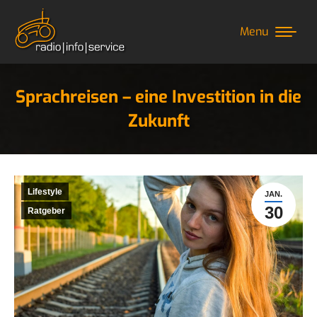
Menu
Sprachreisen – eine Investition in die
Zukunft
Sie befinden sich hier:
Lifestyle
JAN.
30
Ratgeber