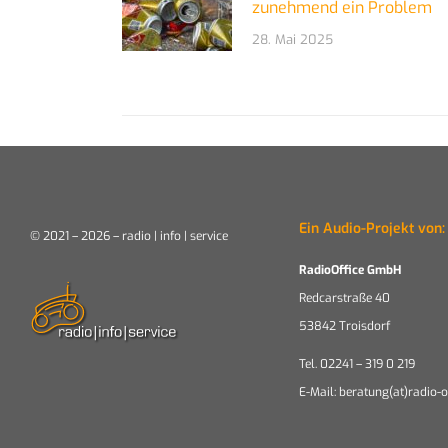
zunehmend ein Problem
28. Mai 2025
Ein Audio-Projekt von:
© 2021 – 2026 – radio | info | service
RadioOffice GmbH
Redcarstraße 40
53842 Troisdorf
Tel. 02241 – 319 0 219
E-Mail: beratung(at)radio-o