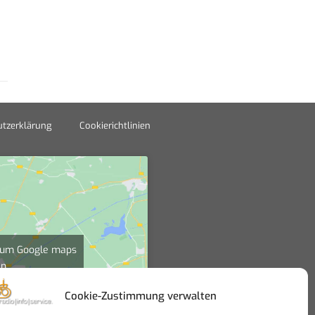
tzerklärung
Cookierichtlinien
", um Google maps
en
nien
Cookie-Zustimmung verwalten
zu