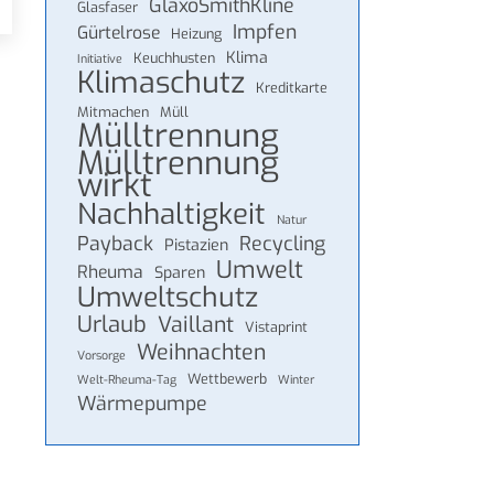
GlaxoSmithKline
Glasfaser
Impfen
Gürtelrose
Heizung
Klima
Keuchhusten
Initiative
Klimaschutz
Kreditkarte
Mitmachen
Müll
Mülltrennung
Mülltrennung
wirkt
Nachhaltigkeit
Natur
Payback
Recycling
Pistazien
Umwelt
Rheuma
Sparen
Umweltschutz
Urlaub
Vaillant
Vistaprint
Weihnachten
Vorsorge
Wettbewerb
Welt-Rheuma-Tag
Winter
Wärmepumpe