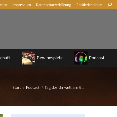
ntakt
Impressum
Datenschutzerklärung
Cookierichtlinien
chaft
Gewinnspiele
Podcast
Sie befinden sich hier:
Start
Podcast
Tag der Umwelt am 5.…