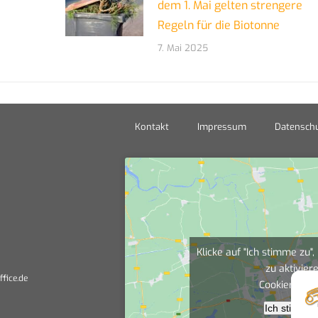
dem 1. Mai gelten strengere
Regeln für die Biotonne
7. Mai 2025
Kontakt
Impressum
Datenschu
Klicke auf "Ich stimme zu
zu aktivier
ffice.de
Cookierichtli
Ich stimme 