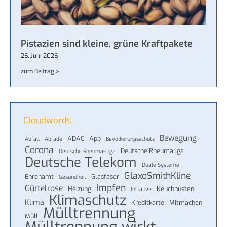
Pistazien sind kleine, grüne Kraftpakete
26. Juni 2026
zum Beitrag »
Cloudwords
Bewegung
ADAC
App
Abfall
Abfälle
Bevölkerungsschutz
Corona
Deutsche Rheumaliga
Deutsche Rheuma-Liga
Deutsche Telekom
Duale Systeme
GlaxoSmithKline
Ehrenamt
Glasfaser
Gesundheit
Impfen
Gürtelrose
Heizung
Keuchhusten
Initiative
Klimaschutz
Klima
Kreditkarte
Mitmachen
Mülltrennung
Müll