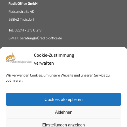
RadioOffice GmbH
Redcarstraße 40
53842 Troisdorf
Tel. 02241 – 319 0 219
E-Mail: beratung(at)radio-office.de
Cookie-Zustimmung
verwalten
Wir verwenden Cookies, um unsere Website und unseren Service zu
Klicke auf "Ich stimme zu", um Google maps
optimieren.
zu aktivieren
Cookierichtlinien
Cookies akzeptieren
Ich stimme zu
Ablehnen
Einstellungen anzeigen