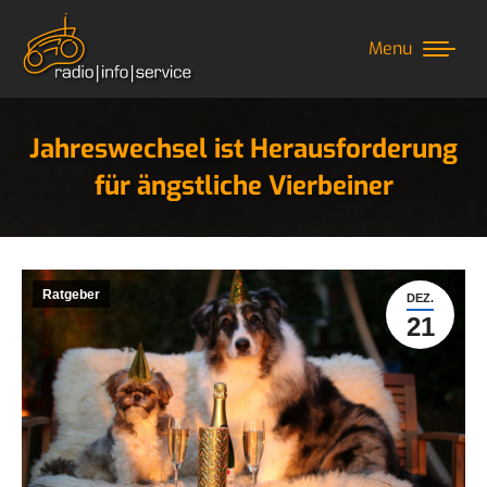
Menu
Jahreswechsel ist Herausforderung
für ängstliche Vierbeiner
Sie befinden sich hier:
Ratgeber
DEZ.
21