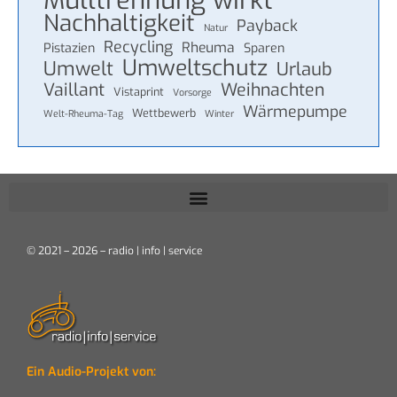
Mülltrennung wirkt
Nachhaltigkeit
Payback
Natur
Recycling
Rheuma
Pistazien
Sparen
Umweltschutz
Umwelt
Urlaub
Vaillant
Weihnachten
Vistaprint
Vorsorge
Wärmepumpe
Wettbewerb
Welt-Rheuma-Tag
Winter
© 2021 – 2026 – radio | info | service
Ein Audio-Projekt von: